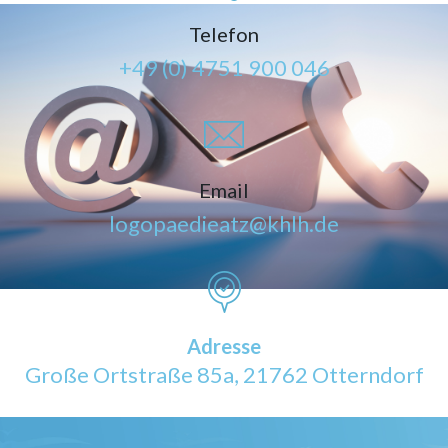
Telefon
+49 (0) 4751 900 046
Email
logopaedieatz@khlh.de
Adresse
Große Ortstraße 85a, 21762 Otterndorf